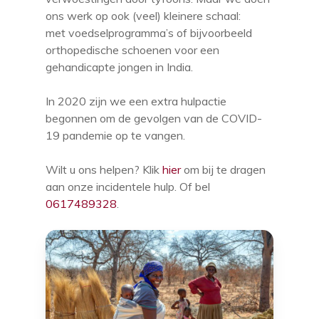
ons werk op ook (veel) kleinere schaal:
met voedselprogramma’s of bijvoorbeeld
orthopedische schoenen voor een
gehandicapte jongen in India.
In 2020 zijn we een extra hulpactie
begonnen om de gevolgen van de COVID-
19 pandemie op te vangen.
Wilt u ons helpen? Klik
hier
om bij te dragen
aan onze incidentele hulp. Of bel
0617489328
.
Over de Stichting
Historie
Hulp
Stichting
Soorten Donaties
Bestuur