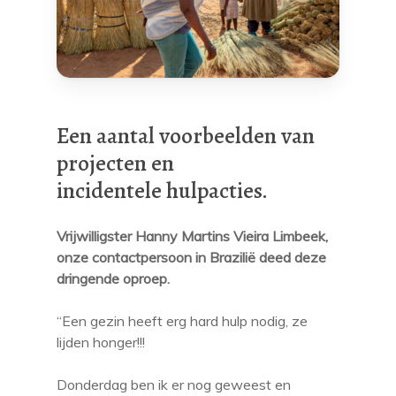
Vrijwilligers
Financiën
Onze vrijwilligers
Contact
Actief in
Documenten
Veelgestelde Vragen
Eenvoudig Doner
Een aantal voorbeelden van
projecten en
incidentele hulpacties.
Vrijwilligster Hanny Martins Vieira Limbeek,
onze contactpersoon in Brazilië deed deze
dringende oproep.
“Een gezin heeft erg hard hulp nodig, ze
lijden honger!!!
Donderdag ben ik er nog geweest en